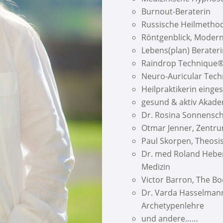
Burnout-Beraterin
Russische Heilmethod
Röntgenblick, Moder
Lebens(plan) Berater
Raindrop Technique
Neuro-Auricular Tech
Heilpraktikerin einge
gesund & aktiv Akad
Dr. Rosina Sonnensch
Otmar Jenner, Zentru
Paul Skorpen, Theosis
Dr. med Roland Heber,
Medizin
Victor Barron, The Bo
Dr. Varda Hasselmann
Archetypenlehre
und andere……