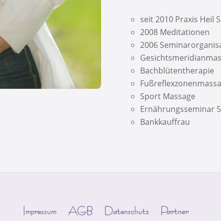
seit 2010 Praxis Heil 
2008 Meditationen
2006 Seminarorganisa
Gesichtsmeridianma
Bachblütentherapie
Fußreflexzonenmass
Sport Massage
Ernährungsseminar 5
Bankkauffrau
Impressum
AGB
Datenschutz
Partner