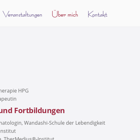
Veranstaltungen
Über mich
Kontakt
therapie HPG
apeutin
 und Fortbildungen
omatologin, Wandashi-Schule der Lebendigkeit
nstitut
, TherMedius®-Institut