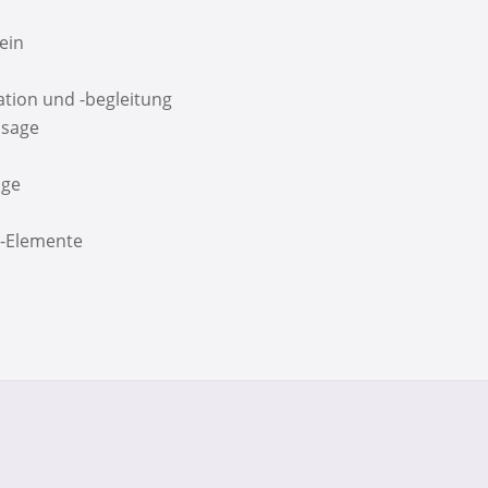
Sein
tion und -begleitung
ssage
age
-Elemente